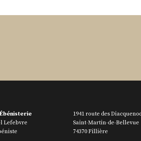
 Ébénisterie
1941 route des Diacqueno
 Lefebvre
Saint-Martin-de-Bellevue
béniste
74370 Fillière