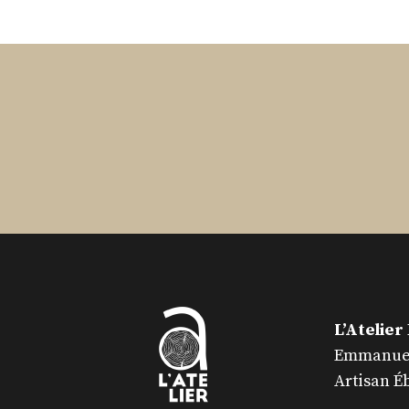
L’Atelier
Emmanuel
Artisan É